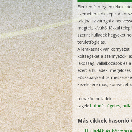
Élénken él még emlékeinkben
szemétlerakók képe. A korsz
talajba szivárogni a nedvess
megtelt, kívülről fákkal tele
szerint hulladék hegyeket ho
területfoglalás.
A lerakásnak van környezeti 
költségeket a szennyezők, a
lakosság, vállalkozások és a
ezért a hulladék- megelőzés 
Főszabályként természetesen
kezelésére más, környezetba
témakör: hulladék
tagek:
hulladék-égetés
,
hull
Más cikkek hasonló
Hulladék és környeze