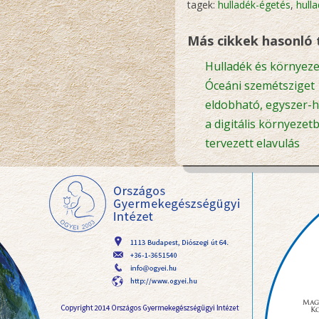
tagek:
hulladék-égetés
,
hull
Más cikkek hasonló
Hulladék és környeze
Óceáni szemétsziget
eldobható, egyszer-
a digitális környezet
tervezett elavulás