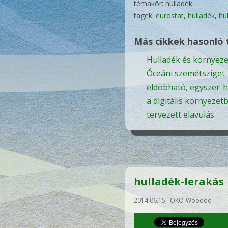
témakör: hulladék
tagek:
eurostat
,
hulladék
,
hu
Más cikkek hasonló
Hulladék és környeze
Óceáni szemétsziget
eldobható, egyszer-
a digitális környezet
tervezett elavulás
hulladék-lerakás
2014.06.15. ÖKO-Woodoo