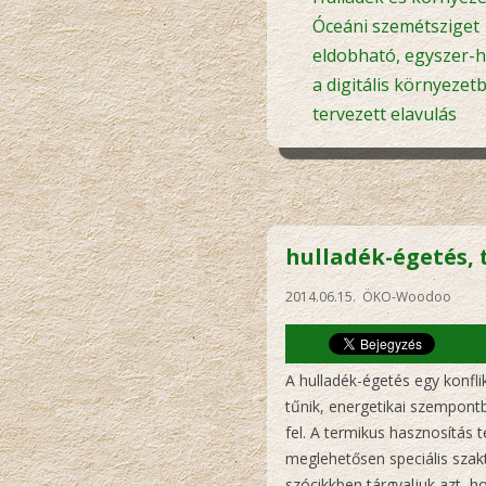
Óceáni szemétsziget
eldobható, egyszer-
a digitális környezet
tervezett elavulás
hulladék-égetés,
2014.06.15. ÖKO-Woodoo
A hulladék-égetés egy konfl
tűnik, energetikai szempont
fel. A termikus hasznosítás t
meglehetősen speciális szak
szócikkben tárgyaljuk azt, h