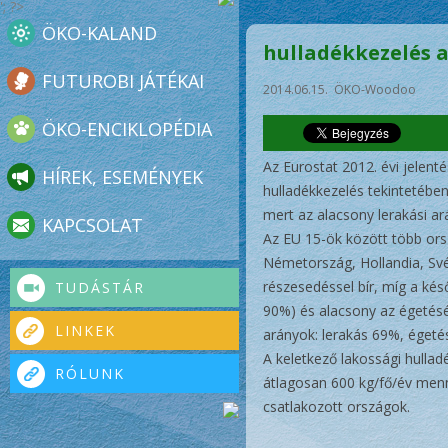
'; ?>
ÖKO-KALAND
hulladékkezelés 
FUTUROBI JÁTÉKAI
2014.06.15. ÖKO-Woodoo
ÖKO-ENCIKLOPÉDIA
Az Eurostat 2012. évi jelen
HÍREK, ESEMÉNYEK
hulladékkezelés tekintetében
mert az alacsony lerakási ar
KAPCSOLAT
Az EU 15-ök között több orsz
Németország, Hollandia, Své
részesedéssel bír, míg a ké
TUDÁSTÁR
90%) és alacsony az égetésé,
LINKEK
arányok: lerakás 69%, égeté
A keletkező lakossági hulla
RÓLUNK
átlagosan 600 kg/fő/év menn
csatlakozott országok.