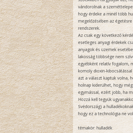
vándorolnak a szeméttelepek
hogy érdeke a minél több hul
megelőzésében az égetésre a
rendszerek.
Az csak egy következő kérdés
esetleges anyagi érdekek cs
anyagok és üzemek esetében 
lakosság többsége nem szív
egyébként relatív fogalom, m
komoly dioxin-kibocsátással
azt a választ kaptuk volna,
holnap kiderülhet, hogy még
egymással, ezért jobb, ha m
Hozzá kell tegyük ugyanakko
Svédország) a hulladékoknak
hogy ez a technológia ne vo
témakör: hulladék