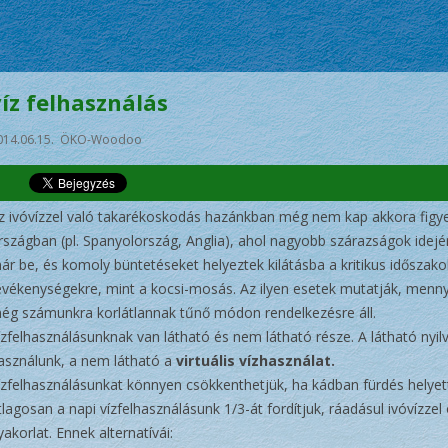
víz felhasználás
014.06.15. ÖKO-Woodoo
z ivóvízzel való takarékoskodás hazánkban még nem kap akkora figy
rszágban (pl. Spanyolország, Anglia), ahol nagyobb szárazságok idejé
ár be, és komoly büntetéseket helyeztek kilátásba a kritikus időszakok
evékenységekre, mint a kocsi-mosás. Az ilyen esetek mutatják, menny
ég számunkra korlátlannak tűnő módon rendelkezésre áll.
ízfelhasználásunknak van látható és nem látható része. A látható nyi
asználunk, a nem látható a
virtuális vízhasználat.
ízfelhasználásunkat könnyen csökkenthetjük, ha kádban fürdés helye
tlagosan a napi vízfelhasználásunk 1/3-át fordítjuk, ráadásul ivóvízzel
yakorlat. Ennek alternatívái: