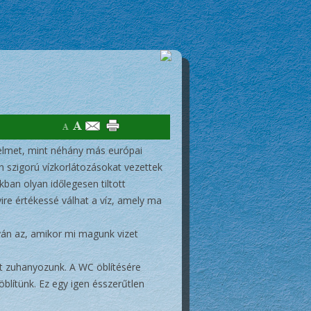
elmet, mint néhány más európai
n szigorú vízkorlátozásokat vezettek
ban olyan időlegesen tiltott
ire értékessé válhat a víz, amely ma
lván az, amikor mi magunk vizet
tt zuhanyozunk. A WC öblítésére
 öblítünk. Ez egy igen ésszerűtlen