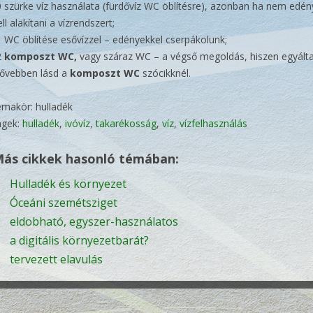
0 szürke víz használata (fürdővíz WC öblítésre), azonban ha nem edén
ell alakítani a vízrendszert;
1 WC öblítése esővízzel – edényekkel cserpákolunk;
2
komposzt WC,
vagy száraz WC – a végső megoldás, hiszen egyáltal
ővebben lásd a
komposzt WC
szócikknél.
émakör: hulladék
agek:
hulladék
,
ivóvíz
,
takarékosság
,
víz
,
vízfelhasználás
ás cikkek hasonló témában:
Hulladék és környezet
Óceáni szemétsziget
eldobható, egyszer-használatos
a digitális környezetbarát?
tervezett elavulás