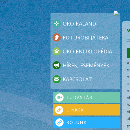
'; ?>
ÖKO-KALAND
FUTUROBI JÁTÉKAI
2
ÖKO-ENCIKLOPÉDIA
A
HÍREK, ESEMÉNYEK
o
m
KAPCSOLAT
t
m
TUDÁSTÁR
V
h
LINKEK
V
á
RÓLUNK
g