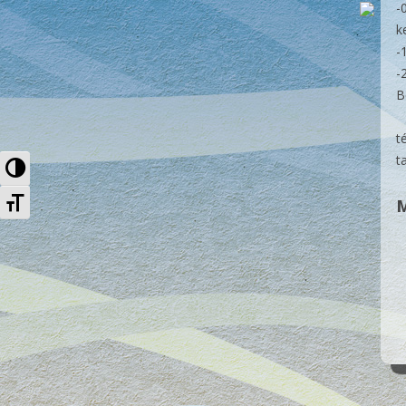
-
k
-
-
B
t
t
Nagy kontraszt váltása
Betűméret váltása
M