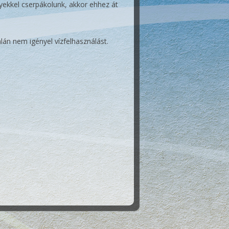
yekkel cserpákolunk, akkor ehhez át
án nem igényel vízfelhasználást.