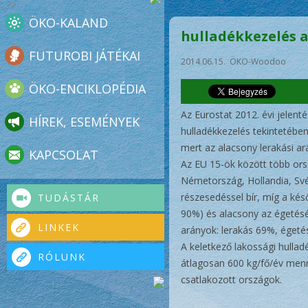
'; ?>
ÖKO-KALAND
hulladékkezelés 
FUTUROBI JÁTÉKAI
2014.06.15. ÖKO-Woodoo
ÖKO-ENCIKLOPÉDIA
Az Eurostat 2012. évi jelen
HÍREK, ESEMÉNYEK
hulladékkezelés tekintetében
mert az alacsony lerakási ar
KAPCSOLAT
Az EU 15-ök között több orsz
Németország, Hollandia, Své
részesedéssel bír, míg a ké
TUDÁSTÁR
90%) és alacsony az égetésé,
LINKEK
arányok: lerakás 69%, égeté
A keletkező lakossági hulla
RÓLUNK
átlagosan 600 kg/fő/év menn
csatlakozott országok.