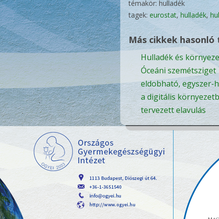
témakör: hulladék
tagek:
eurostat
,
hulladék
,
hu
Más cikkek hasonló
Hulladék és környeze
Óceáni szemétsziget
eldobható, egyszer-
a digitális környezet
tervezett elavulás