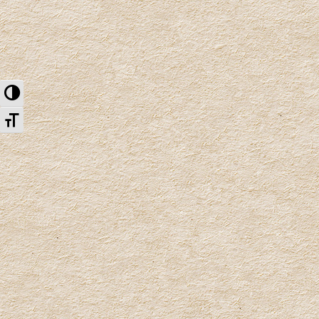
Nagy kontraszt váltása
Betűméret váltása