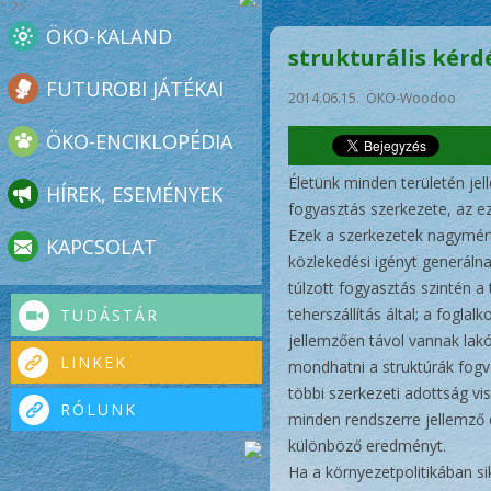
'; ?>
ÖKO-KALAND
strukturális kérd
FUTUROBI JÁTÉKAI
2014.06.15. ÖKO-Woodoo
ÖKO-ENCIKLOPÉDIA
Életünk minden területén jel
HÍREK, ESEMÉNYEK
fogyasztás szerkezete, az ez
Ezek a szerkezetek nagymér
KAPCSOLAT
közlekedési igényt generálna
túlzott fogyasztás szintén 
teherszállítás által; a fogla
TUDÁSTÁR
jellemzően távol vannak lak
LINKEK
mondhatni a struktúrák fogv
többi szerkezeti adottság v
RÓLUNK
minden rendszerre jellemző 
különböző eredményt.
Ha a környezetpolitikában si