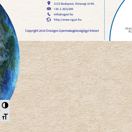
Nagy kontraszt váltása
Betűméret váltása