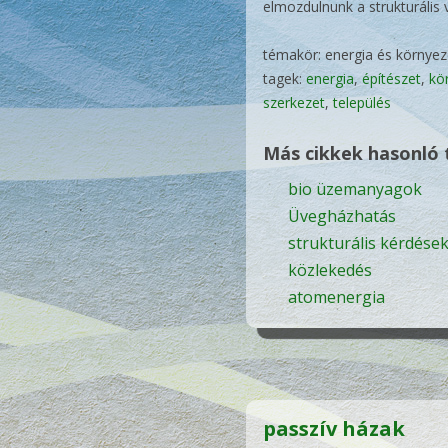
elmozdulnunk a strukturális v
témakör: energia és környez
tagek:
energia
,
építészet
,
kö
szerkezet
,
település
Más cikkek hasonló
bio üzemanyagok
Üvegházhatás
strukturális kérdése
közlekedés
atomenergia
passzív házak