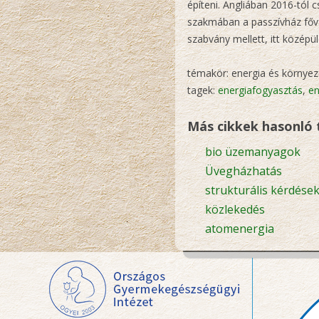
építeni. Angliában 2016-tól 
szakmában a passzívház főv
szabvány mellett, itt középül
témakör: energia és környez
tagek:
energiafogyasztás
,
en
Más cikkek hasonló
bio üzemanyagok
Üvegházhatás
strukturális kérdése
közlekedés
atomenergia