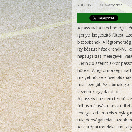
2014.06.15. ÖKO-Woodoo
A passzív ház technológia l
igényel kiegészítő fűtést. E
biztosítanak. A légtömörség a
így készült házak rendkívül 
napsugárzás melegével, valam
Definíció szerint akkor pass
hűtést. A légtömörség miatt 
melyet hőcserélővel oldanak 
friss levegőt. Az előmelegít
vezetnek egy darabon.
A passzív ház nem természete
felhasználásával készül, ille
energiatartalma viszonylag 
tulajdonságai miatt azonban
Az európai trendeket mutatj