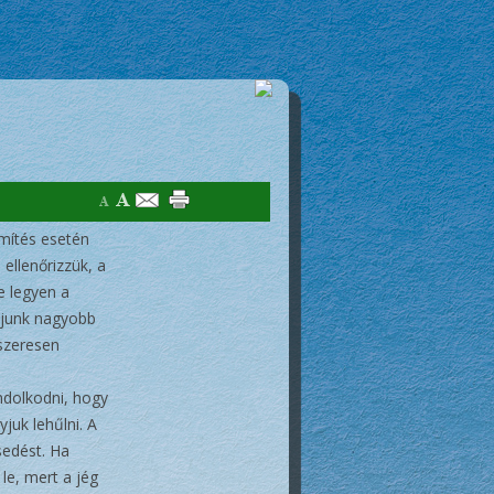
ömítés esetén
ellenőrizzük, a
e legyen a
gyjunk nagyobb
dszeresen
ondolkodni, hogy
juk lehűlni. A
sedést. Ha
le, mert a jég