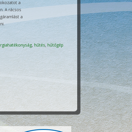
fokozatot a
en. A rácsos
légáramlást a
ni.
rgiahatékonyság
,
hűtés
,
hűtőgép