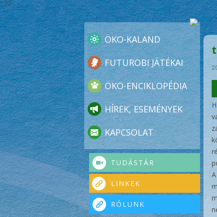
'; ?>
ÖKO-KALAND
FUTUROBI JÁTÉKAI
2
ÖKO-ENCIKLOPÉDIA
H
HÍREK, ESEMÉNYEK
v
z
KAPCSOLAT
k
r
TUDÁSTÁR
p
A
LINKEK
m
m
RÓLUNK
n