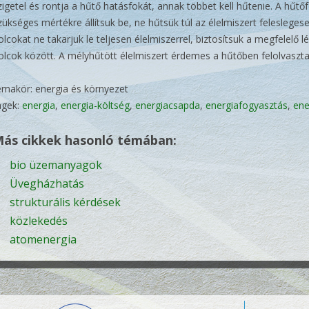
zigetel és rontja a hűtő hatásfokát, annak többet kell hűtenie. A hűtő
zükséges mértékre állítsuk be, ne hűtsük túl az élelmiszert felesleges
olcokat ne takarjuk le teljesen élelmiszerrel, biztosítsuk a megfelelő 
olcok között. A mélyhűtött élelmiszert érdemes a hűtőben felolvaszta
émakör: energia és környezet
agek:
energia
,
energia-költség
,
energiacsapda
,
energiafogyasztás
,
ene
ás cikkek hasonló témában:
bio üzemanyagok
Üvegházhatás
strukturális kérdések
közlekedés
atomenergia