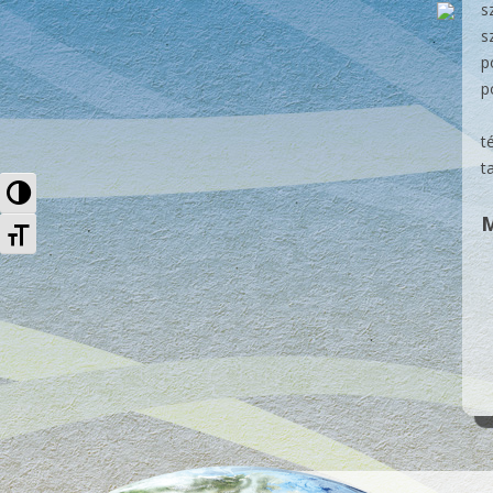
s
s
p
p
t
t
Nagy kontraszt váltása
M
Betűméret váltása