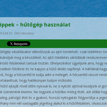
tippek – hűtőgép használat
014.06.15. ÖKO-Woodoo
űtőgép vásárlásakor ellenőrizzük az ajtó tömítését, csak tökéletes t
ásároljuk meg a készüléket. Az ajtó tökéletes záródását rendszeresen 
áródó felületeket tartsuk tisztán. Elhelyezéskor ügyeljünk arra, hogy n
özelben fűtőtest és ne kapjon a hűtő direkt napfényt. A hátfalnál ha
ést, hogy a hőcserélő le tudja adni a meleget. A hőcserélő rácsot ren
ortalanítsuk, hogy hatékonyan tudjon működni.
 hűtő ajtaját rövid időre nyissuk ki, ne a nyitott ajtónál kezdjünk el g
it szeretnénk kivenni. Ne tegyünk a hűtőbe meleg ételt, azt előbb hagy
eleg, párolgó étel és a gyakori, hosszú nyitogatás felgyorsítja a jege
éhány mm-nél vastagabb jégréteg alakul ki a hűtőfelületen, olvasszuk 