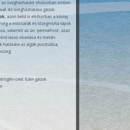
y az üvegházhatást elsősorban emberi
val. Az üvegházhatású gázok
gok
, azon belül is elsősorban a kőolaj
nt még a mocsarak és tőzegmoha-lápok
a, valamint az ún. ’permafrost’, azaz
rténő lassú olvadása és metán-
 hatására az algák pusztulása,
közeg.
nitrogén-oxid. Ezen gázok
án