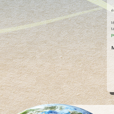
é
t
t
p
M