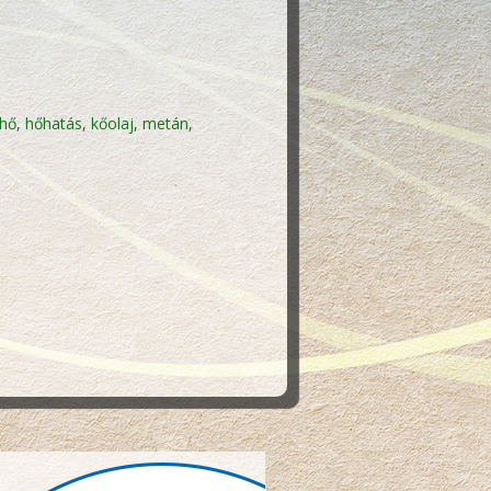
hő
,
hőhatás
,
kőolaj
,
metán
,