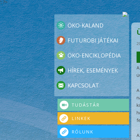
'; ?>
ÖKO-KALAND
FUTUROBI JÁTÉKAI
2
ÖKO-ENCIKLOPÉDIA
A
HÍREK, ESEMÉNYEK
ü
KAPCSOLAT
A
n
TUDÁSTÁR
k
h
LINKEK
f
RÓLUNK
A