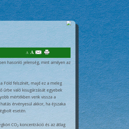
ben hasonló jelenség, mint amilyen az
a Föld felszínét, majd ez a meleg
hő űrbe való kisugárzását egyebek
yobb mértékben verik vissza a
hatás érvényesül akkor, ha éjszaka
égbolt esetén.
égköri CO
koncentráció és az átlag
2