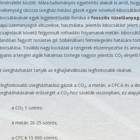
őmérséklet között. Mára tudományos egyetértés alakult ki arról, hog
evékenység okozza üvegház-hatású gázok egyre növekvő kibocsátásá
ibocsátásának egyik legjelentősebb forrása a
fosszilis tüzelőanya
lapú üzemanyagok eltüzelése, használata. Jelentős kibocsátást jele
ecsapolását követő felgyorsult rothadási folyamatok metán- kibocsátás
llandóan fagyott területek (pl. Szibériában) felmelegedés hatására tö
ibocsátása. További nagy kockázat a tengerek elszennyezése és annak
gyanis a tengeri algák hatalmas tömege nagyon jelentős CO
elnyelő 
2
z üvegházhatást tartják az éghajlatváltozás legfontosabb okának.
 legfontosabb üvegházhatású gázok a CO
, a metán, a CFC-k és a di
2
vegházhatásának erősségét a CO
-hoz szokták viszonyítani, ez alapj
2
– a CO
1-szeres;
2
 a metán 20-25-szörös;
 a CFC-k 15 000-szeres;