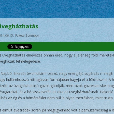
Üvegházhatás
014.06.15. Fekete Zsombor
z üvegházhatás elnevezés onnan ered, hogy a jelenség földi méretek
vegházak felmelegedése.
 Napból érkező rövid hullámhosszú, nagy energiájú sugárzás melegíti 
agy hullámhosszú hősugárzás formájában hagyja el a földfelszínt. A 
özött az üvegházhatású gázok gátolják, mert azok gázrészecskéi nag
ősugarakat. Ez a hő-visszaverés az oka az üvegházhatásnak. Hasonló 
elhős az ég és a hőmérséklet nem hűl le olyan mértékben, mint tiszta 
z elmúlt évezredek során jól megfigyelhető volt a párhuzamosság a l