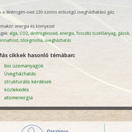
s a dinitrogén-oxid 230-szoros erősségű üvegházhatású gáz.
émakör: energia és környezet
agek:
alga
,
CO2
,
dinitrogénoxid
,
energia
,
fosszilis tüzelőanyag
,
gázok
,
ermafrost
,
tőzegmoha
,
üvegházhatás
ás cikkek hasonló témában:
bio üzemanyagok
Üvegházhatás
strukturális kérdések
közlekedés
atomenergia