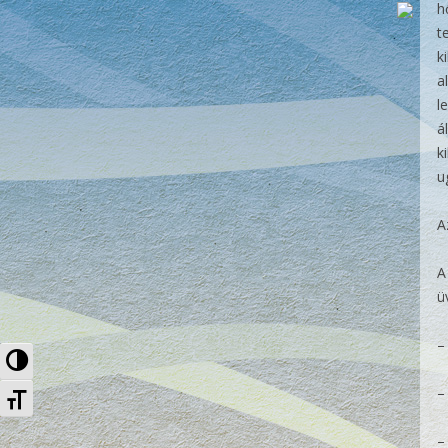
h
t
k
a
l
á
k
u
A
A
ü
Nagy kontraszt váltása
Betűméret váltása
–
–