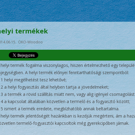
helyi termékek
014.06.15. ÖKO-Woodoo
 helyi termék fogalma viszonylagos, hiszen értelmezhető egy települé
ájegységben. A helyi termék előnyei fenntarthatósági szempontból:
11 helyi megélhetést tesz lehetővé;
12 a helyi fogyasztás által helyben tartja a jövedelmeket;
13 a termék a rövid szállítás miatt nem, vagy alig igényel csomagolást 
14 a kapcsolat általában közvetlen a termelő és a fogyasztó között;
15 ismert a termék eredete, megbízhatóbb annak beltartalma.
 helyi termék jelentőségét hazánkban is kezdjük megérteni, ám a haza
özvetlen termelő-fogyasztói kapcsoltok még gyerekcipőben járnak.