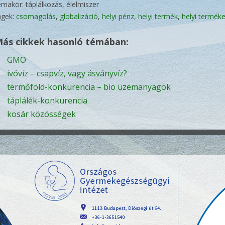
émakör: táplálkozás, élelmiszer
agek:
csomagolás
,
globalizáció
,
helyi pénz
,
helyi termék
,
helyi termék
ás cikkek hasonló témában:
GMO
ivóvíz – csapvíz, vagy ásványvíz?
termőföld-konkurencia – bio üzemanyagok
táplálék-konkurencia
kosár közösségek