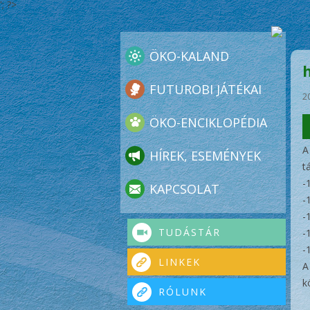
'; ?>
ÖKO-KALAND
FUTUROBI JÁTÉKAI
2
ÖKO-ENCIKLOPÉDIA
A
HÍREK, ESEMÉNYEK
t
-
KAPCSOLAT
-
-
TUDÁSTÁR
-
-
LINKEK
A
k
RÓLUNK