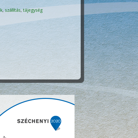
ek
,
szállítás
,
tájegység