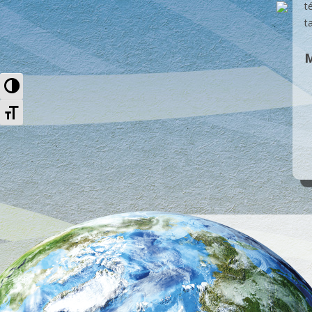
t
t
M
Nagy kontraszt váltása
Betűméret váltása